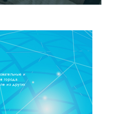
зовательные и
ов города.
сле из других