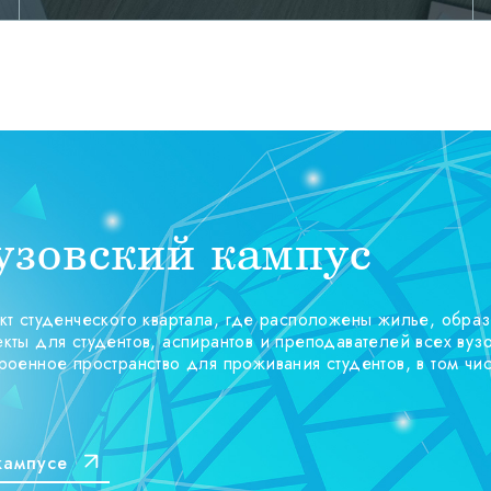
зовский кампус
кт студенческого квартала, где расположены жилье, обра
кты для студентов, аспирантов и преподавателей всех вуз
роенное пространство для проживания студентов, в том чи
кампусе