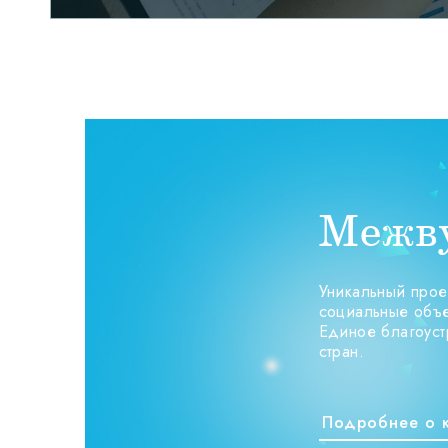
Межву
Уникальный прое
социальные объе
Единое благоуст
стран.
Подробнее о 