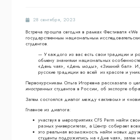
28 сентября, 2023
Встреча прошла сегодня в рамках Фестиваля «We
государственным национальным исследовательски
студентов.
— У каждого из вас есть свои традиции и ро
обмену знаниями национальных особенностей
«День чая», «День моды», «Зимний бал». И,
русские традиции во всей их красоте и уник
Первокурсникам Ольга Игоревна рассказала о ц
иностранных
студентов в России, об экспорте обра
Затем состоялся диалог между «активом» и «нови
Главное из диалога:
участвуя в мероприятиях CFS Perm найти своих
разных университетах, а Центр собирает всех
это реальная возможность найти новых друз
студенты подружились на «Дне чая», за
тем
н