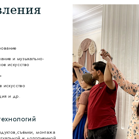
вления
ование
ание и музыкально-
ое искусство
ь
е искусство
ция и др.
технологий
дуктов,съёмки, монтажа
ртуальной и дополненной