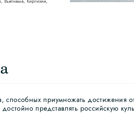
, Вьетнама, Киргизии,
та
, способных приумножать достижения о
 достойно представлять российскую культу