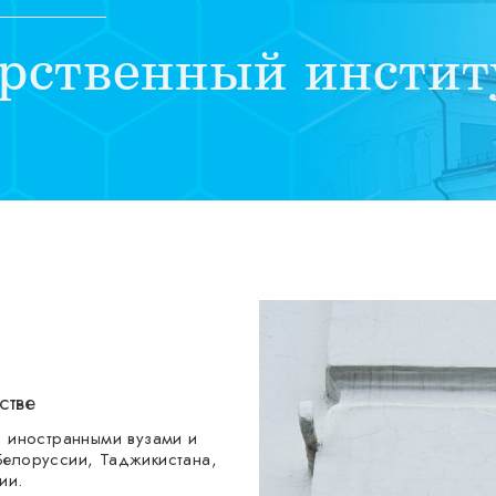
рственный инстит
стве
3 иностранными вузами и
Белоруссии, Таджикистана,
ии.