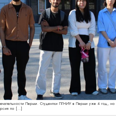
ечательности Перми. Студентки ПГНИУ в Перми уже 4 год, но
рсия по […]