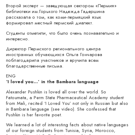
Второй эксперт — заведующая сектором «Пермия»
библиотеки им.Горького Надежда Гадершина
рассказала о том, как коми-пермяцкий язык
формировал местный пермский диалект.
Студенты отметили, что было очень познавательно и
интересно.
Директор Пермского регионального центра
иностранных обучающихся Ольга Гончарова
поблагодарила участников и вручила всем
благодарственные письма.
ENG
‘I loved you…’ in the Bambara language
Alexander Pushkin is loved all over the world. So
Fatoumata, a Perm State Pharmaceutical Academy student
from Mali, recited ‘I Loved You’ not only in Russian but also
in Bambara language (see video). She confessed that
Pushkin is her favorite poet.
We learned a lot of interesting facts about native languages
of our foreign students from Tunisia, Syria, Morocco,