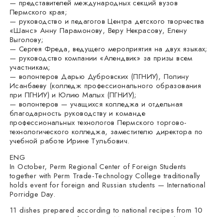
— представителей международных секций вузов
Пермского края;
— руководство и педагогов Центра детского творчества
«Шанс» Анну Парамонову, Веру Некрасову, Елену
Выголову;
— Сергея Фреда, ведущего мероприятия на двух языках;
— руководство компании «Алендвик» за призы всем
участникам;
— волонтеров Дарью Дубровских (ПГНИУ), Полину
Исанбаеву (колледж профессионального образования
при ПГНИУ) и Юлию Малых (ПГНИУ);
— волонтеров — учащихся колледжа и отдельная
благодарность руководству и команде
профессиональных технологов Пермского торгово-
технологического колледжа, заместителю директора по
учебной работе Ирине Тульбович.
ENG
In October, Perm Regional Center of Foreign Students
together with Perm Trade-Technology College traditionally
holds event for foreign and Russian students — International
Porridge Day.
11 dishes prepared according to national recipes from 10