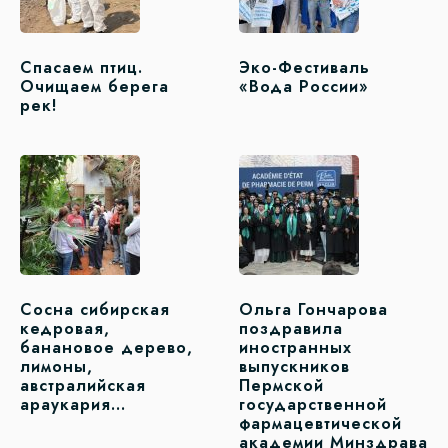
Спасаем птиц.
Эко-Фестиваль
Очищаем берега
«Вода России»
рек!
Сосна сибирская
Ольга Гончарова
кедровая,
поздравила
банановое дерево,
иностранных
лимоны,
выпускников
австралийская
Пермской
араукария…
государственной
фармацевтической
академии Минздрава