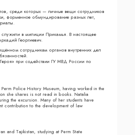
атов, среди которых — личные вещи сотрудников
аки, форменное обмундирование разных лет,
ериалы.
ы служили в милиции Прикамья. В настоящее
Аркадий Георгиевич.
вящённом сотрудникам органов внутренних дел
бязанностей.
Героя» при содействии ГУ МВД России по
 Perm Police History Museum, having worked in the
tion she shares is not read in books. Natalia
ring the excursion. Many of her students have
 contribution to the development of law
n and Tajikistan, studying at Perm State