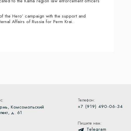
icated to the Kama region law enforcement officers
 of the Hero’ campaign with the support and
ternal Affairs of Russia for Perm Krai.
с:
Телефон:
+7 (919) 490-06-34
ермь, Комсомольский
пект, д. 61
Пишите нам:
Telegram