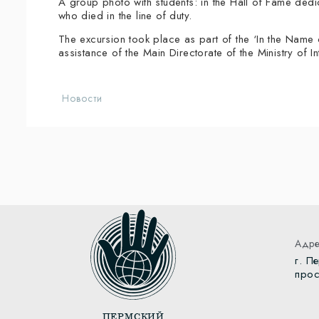
A group photo with students: in the Hall of Fame ded
who died in the line of duty.
The excursion took place as part of the ‘In the Name
assistance of the Main Directorate of the Ministry of In
Новости
Адре
г. П
прос
ПЕРМСКИЙ