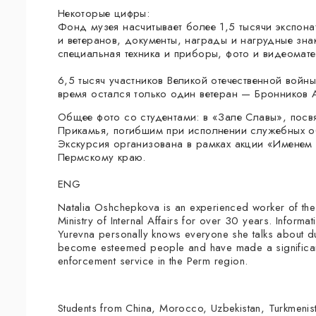
Некоторые цифры:
Фонд музея насчитывает более 1,5 тысячи экспон
и ветеранов, документы, награды и нагрудные зн
специальная техника и приборы, фото и видеомат
⠀
6,5 тысяч участников Великой отечественной войн
время остался только один ветеран — Бронников 
Общее фото со студентами: в «Зале Славы», пос
Прикамья, погибшим при исполнении служебных о
Экскурсия организована в рамках акции «Именем 
Пермскому краю.
⠀
ENG
Natalia Oshchepkova is an experienced worker of the
Ministry of Internal Affairs for over 30 years. Informa
Yurevna personally knows everyone she talks about du
become esteemed people and have made a significant
enforcement service in the Perm region.
Students from China, Morocco, Uzbekistan, Turkmenista