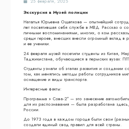
25 февраля, 2025
Экскурсия в Музей полиции
Наталья Юрьевна Ощепкова — опытнейший сотрудн
лет посвятившая себя службе в МВД. Рассказ о со
личными воспоминаниями, многих, о ком рассказы
среди героев, внесших внесли огромный вклад в 
и ее ученики.
24 февраля музей посетили студенты из Китая, Ма
Таджикистана, обучающиеся в пермских вузах: ПГ
Студенты узнали об этапах развития и создании 
том, как менялись методы работы сотрудников мил
оснащение и виды транспорта.
Интересные факты:
Программа » Сова-2″ — это занесение автомобиль
для их распознавания — была разработана здесь,
России.
До 1973 года в каждом городе были свои (разны
создали единый свод правил для всей страны.