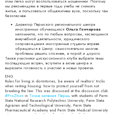
этим легко могут воспользоваться мошенники. Поэтому
мы рекомендуем в первые годы учебы не снимать
жилье, а пользоваться общежитием вуза, поскольку там
безопаснее.
Директор Пермского регионального центра
иностранных обучающихся
Ольга Гончарова
напомнила, что по любым вопросам, касающимся
внеучебной деятельности, юридического
сопровождения иностранные студенты вправе
обращаться в Центр: самостоятельно многие
проблемы решить сложнее, а порой и дорого.
Также участники дискуссионного клуба выбрали темы
последующих встреч, вступили в актив центра и
выразили готовность к участию в новых проектах.
ENG
Rules for living in dormitories, be aware of realtors’ tricks
when renting housing: how to protect yourself from not
breaking the law. This was discussed at the discussion club
#ProZhizn
in
Точка кипения Пермь
with students of Perm
State National Research Polytechnic University, Perm State
Agrarian and Technological University, Perm State
Pharmaceutical Academy and Perm State Medical University