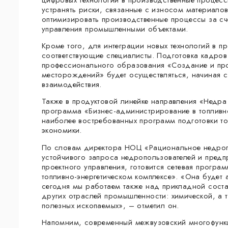
устранять риски, связанные с износом материало
оптимизировать производственные процессы за сче
управления промышленными объектами.
Кроме того, для интеграции новых технологий в п
соответствующие специалисты. Подготовка кадро
профессионального образования «Создание и пр
месторождений» будет осуществляться, начиная 
взаимодействия.
Также в продуктовой линейке направления «Недр
программа «Бизнес-администрирование в топливно
наиболее востребованных программ подготовки то
экономики.
По словам директора НОЦ «Рациональное недро
устойчивого запроса недропользователей и предп
проектного управления, готовится сетевая програ
топливно-энергетическом комплексе». «Она будет 
сегодня мы работаем также над прикладной сост
других отраслей промышленности: химической, а 
полезных ископаемых», – отметил он.
Напомним, современный межвузовский многофункц