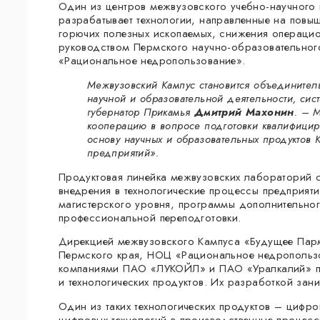
Один из центров межвузовского учебно-научного
разрабатывает технологии, направленные на повы
горючих полезных ископаемых, снижения операцион
руководством Пермского научно-образовательног
«Рациональное недропользование».
Межвузовский Кампус становится объедините
научной и образовательной деятельности, си
губернатор Прикамья
Дмитрий Махонин
. – 
кооперацию в вопросе подготовки квалифициро
основу научных и образовательных продуктов 
предприятий».
Продуктовая линейка межвузовских лабораторий с
внедрения в технологические процессы предприят
магистерского уровня, программы дополнительно
профессиональной переподготовки.
Дирекцией межвузовского Кампуса «Будущее Парм
Пермского края, НОЦ «Рациональное недропольз
компаниями ПАО «ЛУКОЙЛ» и ПАО «Уралкалий» по
и технологических продуктов. Их разработкой зан
Один из таких технологических продуктов – цифр
цифровых технологий в производственные процесс