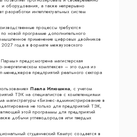
в и оборудования, а также непрерывно
т разработки интеллектуальных систем
роизводственные процессы требуются
в по новой программе дополнительного
омышленное применение цифровых двойников
с 2027 года в формате межвузовского
а Пармы» предусмотрена магистерская
-энергетическом комплексе» – это одна из
п-менеджеров предприятий реального сектора
пользование»
Павла Илюшина
, с учетом
риятий ТЭК на специалистов с компетенциями
мма магистратуры «Бизнес-администрирование в
адаптирована не только для предприятий ТЭК,
авляющей этой программы для предприятий
также добычи углеводородов или твердых
иональный студенческий Кампус создается в