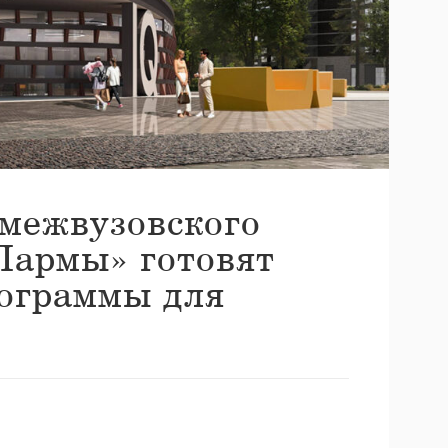
межвузовского
Пармы» готовят
рограммы для