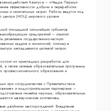
 взаимодействия Кампуса – «Недра Пармы»
шение эффективности добычи и переработки
ных и капитальных затрат. Работы ведутся под
о центра (НОЦ) мирового уровня
льной площадкой сильнейших субъектов
стемообразующих предприятий – отметил
Мы развиваем государственно-частную
ванных кадров и технологий, поэтому в
Кампуса закладывается целевой запрос
остоит из прикладных разработок для
ий, а также сетевые образовательные программы
го профессионального образования и
ы» при сотрудничестве с Правительством
ование» и индустриальными партнерами –
дготовлена линейка научных, образовательных
имаются межвузовские коллективы.
овые двойники месторождений. Внедрение
ы позволяет прогнозировать и своевременно